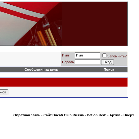
Имя
Запомнить?
Пароль
Сообщения за день
Поиск
Обратная связь
-
Сайт Ducati Club Russia - Bet on Red!
-
Архив
-
Вверх