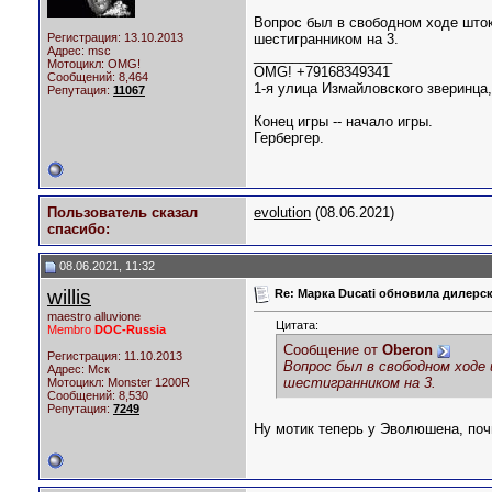
Вопрос был в свободном ходе штока
Регистрация: 13.10.2013
шестигранником на 3.
Адрес: msc
__________________
Мотоцикл:
OMG!
OMG! +79168349341
Сообщений: 8,464
1-я улица Измайловского зверинца,
Репутация:
11067
Конец игры -- начало игры.
Гербергер.
Пользователь сказал
evolution
(08.06.2021)
cпасибо:
08.06.2021, 11:32
willis
Re: Марка Ducati обновила дилерск
maestro alluvione
Цитата:
Membro
DOC-Russia
Сообщение от
Oberon
Регистрация: 11.10.2013
Вопрос был в свободном ходе 
Адрес: Мск
шестигранником на 3.
Мотоцикл:
Monster 1200R
Сообщений: 8,530
Репутация:
7249
Ну мотик теперь у Эволюшена, поч