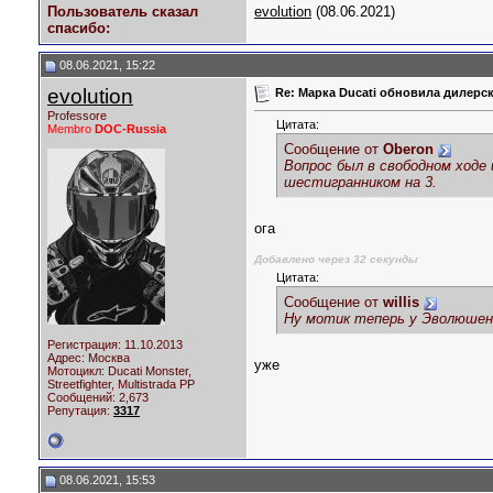
Пользователь сказал
evolution
(08.06.2021)
cпасибо:
08.06.2021, 15:22
evolution
Re: Марка Ducati обновила дилерск
Professore
Цитата:
Membro
DOC-Russia
Сообщение от
Oberon
Вопрос был в свободном ходе 
шестигранником на 3.
ога
Добавлено через 32 секунды
Цитата:
Сообщение от
willis
Ну мотик теперь у Эволюшена
Регистрация: 11.10.2013
Адрес: Москва
уже
Мотоцикл:
Ducati Monster,
Streetfighter, Multistrada PP
Сообщений: 2,673
Репутация:
3317
08.06.2021, 15:53