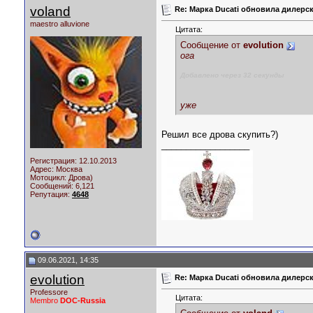
voland
Re: Марка Ducati обновила дилерск
maestro alluvione
Цитата:
Сообщение от
evolution
ога
Добавлено через 32 секунды
уже
Решил все дрова скупить?)
__________________
Регистрация: 12.10.2013
Адрес: Москва
Мотоцикл:
Дрова)
Сообщений: 6,121
Репутация:
4648
09.06.2021, 14:35
evolution
Re: Марка Ducati обновила дилерск
Professore
Цитата:
Membro
DOC-Russia