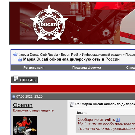
Форум Ducati Club Russia - Bet on Red!
>
Информационный раздел
>
Предс
Марка Ducati обновила дилерскую сеть в России
Регистрация
Правила форума
Спра
07.06.2021, 23:20
Oberon
Re: Марка Ducati обновила дилерск
Компоненто индипенденте
Цитата:
Сообщение от
willis
Ну 1. я им не особо пользов
То точно что то происходило