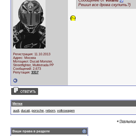
Сообщение от
voland
Решил все дрова скупить?)
Регистрация: 11.10.2013
Адрес: Москва
Мотоцикл:
Ducati Monster,
Streetfighter, Multistrada PP
Сообщений: 2,673
Репутация:
3317
Метки
audi
,
ducati
,
porsche
,
reborn
,
volkswagen
«
Предыдущ
Ваши права в разделе