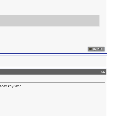
#
32
 всех клубах?