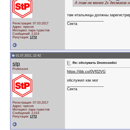
А там не менее 2х десмиков н
там итальянцы должны зарегистрир
__________________
Регистрация: 07.03.2017
Секта
Адрес: пресня
Мотоцикл:
пара туристов
Сообщений: 2,014
Репутация:
1772
01.07.2021, 22:42
stp
Re: обслужить Desmosedici
Professore
https://ibb.co/0Vf02VG
обслужил как мог
__________________
Секта
Регистрация: 07.03.2017
Адрес: пресня
Мотоцикл:
пара туристов
Сообщений: 2,014
Репутация:
1772