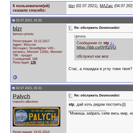
6 пользователя(ей)
blzr
(02.07.2021),
MAZaic
(04.07.202
сказали cпасибо:
02.07.2021, 01:02
blzr
Re: обслужить Desmosedici
famoso presto
Цитата:
Регистрация: 19.12.2017
Сообщение от
stp
Адрес: Moscow
https://ibb.co/0Vf02VG
Мотоцикл:
Streetfighter V4S -
катаюсь; Monster 1200s, Monster
796 - продал
обслужил как мог
Сообщений: 188
Репутация:
135
Стас, а лошадка в углу тоже твоя?
02.07.2021, 01:21
Palych
Re: обслужить Desmosedici
maestro alluvione
stp
, дай хоть рядом постоять)))
__________________
"Можешь забрать себе весь мир, н
Регистрация: 19.01.2014