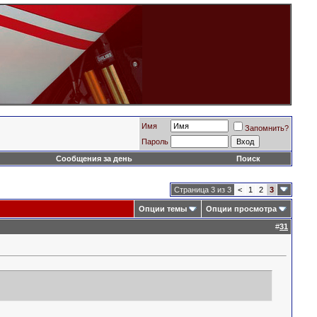
Имя
Запомнить?
Пароль
Сообщения за день
Поиск
Страница 3 из 3
<
1
2
3
Опции темы
Опции просмотра
#
31