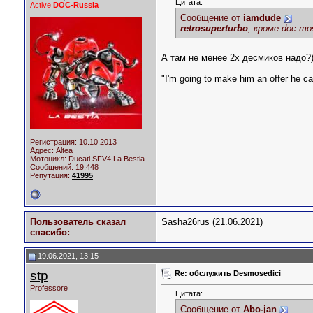
Цитата:
Active
DOC-Russia
Сообщение от
iamdude
retrosuperturbo
, кроме doc m
А там не менее 2х десмиков надо?
__________________
"I'm going to make him an offer he c
Регистрация: 10.10.2013
Адрес: Altea
Мотоцикл:
Ducati SFV4 La Bestia
Сообщений: 19,448
Репутация:
41995
Пользователь сказал
Sasha26rus
(21.06.2021)
cпасибо:
19.06.2021, 13:15
stp
Re: обслужить Desmosedici
Professore
Цитата:
Сообщение от
Abo-jan