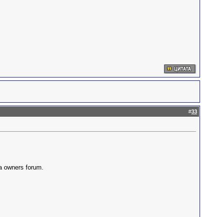
#
33
ia owners forum.