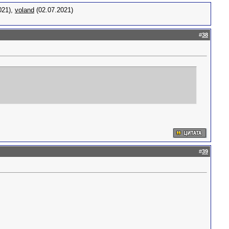
021),
voland
(02.07.2021)
#
38
#
39