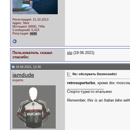
Регистрация: 21.10.2013
Адрес: Msk
Мотоцикл:
M900, 749s
Сообщений: 5,423
Репутация:
6696
Пользователь сказал
stp
(19.06.2021)
cпасибо:
19.06.2021, 12:40
iamdude
Re: обслужить Desmosedici
esperto
retrosuperturbo
, кроме doc mosco
__________________
Спорто-туристо итальяно
Remember, this is an Italian bike wit