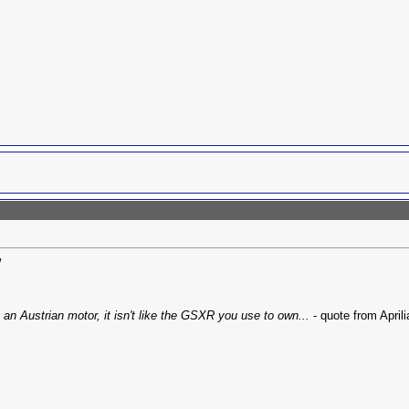
w
h an Austrian motor, it isn't like the GSXR you use to own...
- quote from April