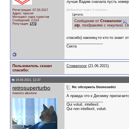
лучше Вадим сначала пусть номер 
Регистрация: 07.03.2017
Добавлено через 3 минуты
Адрес: пресня
Цитата:
Мотоцикл:
пара туристов
Сообщений: 2,014
Сообщение от
Стоматолог
Репутация:
1772
stp
, поздравляю с покупкой. О
спасибо) наконец-то кто-то знает эт
__________________
Секта
Пользователь сказал
Стоматолог
(21.06.2021)
cпасибо:
19.06.2021, 12:37
retrosuperturbo
Re: обслужить Desmosedici
maestro alluvione
А правда что к Десмику прилагаетс
__________________
Qui voluit, intellexit.
Qui non intellexit, voluit.