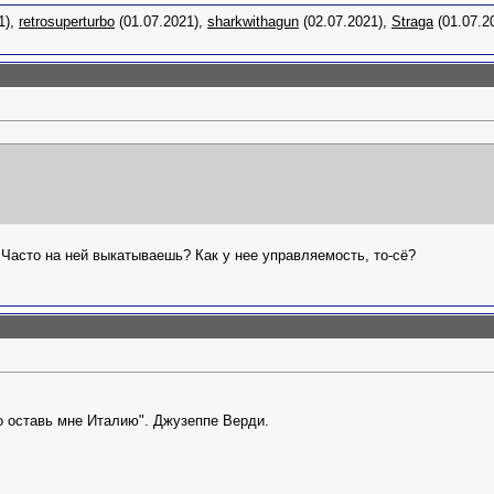
1),
retrosuperturbo
(01.07.2021),
sharkwithagun
(02.07.2021),
Straga
(01.07.2
 Часто на ней выкатываешь? Как у нее управляемость, то-сё?
о оставь мне Италию". Джузеппе Верди.