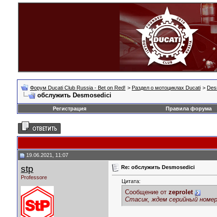
Форум Ducati Club Russia - Bet on Red!
>
Раздел о мотоциклах Ducati
>
Des
обслужить Desmosedici
Регистрация
Правила форума
19.06.2021, 11:07
stp
Re: обслужить Desmosedici
Professore
Цитата:
Сообщение от
zeprolet
Стасик, ждем серийный номер