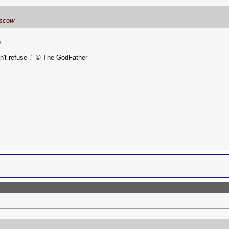
oscow
)
an't refuse ." © The GodFather