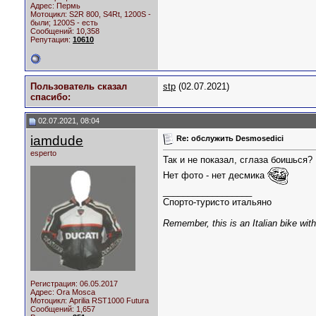
Адрес: Пермь
Мотоцикл:
S2R 800, S4Rt, 1200S -
были; 1200S - есть
Сообщений: 10,358
Репутация:
10610
Пользователь сказал
stp
(02.07.2021)
cпасибо:
02.07.2021, 08:04
iamdude
Re: обслужить Desmosedici
esperto
Так и не показал, сглаза боишься?
Нет фото - нет десмика
__________________
Спорто-туристо итальяно
Remember, this is an Italian bike wit
Регистрация: 06.05.2017
Адрес: Ora Mosca
Мотоцикл:
Aprilia RST1000 Futura
Сообщений: 1,657