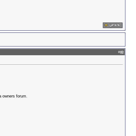
#
40
ia owners forum.