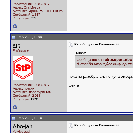
Регистрация: 06.05.2017
Адрес: Ora Mosca
Мотоцикл:
Aprilia RST1000 Futura
Сообщений: 1,657
Репутация:
851
19.06.2021, 13:09
stp
Re: обслужить Desmosedici
Professore
Цитата:
Сообщение от
retrosuperturbo
А правда что к Десмику прила
пока не разобрался, но куча эмоци
__________________
Регистрация: 07.03.2017
Секта
Адрес: пресня
Мотоцикл:
пара туристов
Сообщений: 2,014
Репутация:
1772
19.06.2021, 13:10
Abo-jan
Re: обслужить Desmosedici
Yo vivo aqui