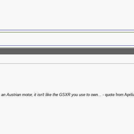
h an Austrian motor, it isn't like the GSXR you use to own...
- quote from April