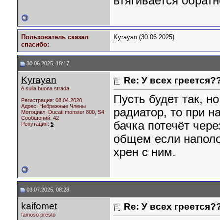
втягивается обратн
Пользователь сказал
Kyrayan
(30.06.2025)
cпасибо:
30.06.2025, 18:17
Kyrayan
Re: У всех греется?
è sulla buona strada
Пусть будет так, н
Регистрация: 08.04.2020
Адрес: Небрежные Члены
радиатор, то при н
Мотоцикл:
Ducati monster 800, S4
Сообщений: 42
бачка потечёт чере
Репутация:
5
общем если наполо
хрен с ним.
03.07.2025, 08:28
kaifomet
Re: У всех греется?
famoso presto