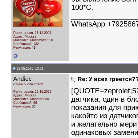
100*С.
________________
WhatsApp +792586
Регистрация: 25.12.2021
Адрес: Москва
Мотоцикл:
Multistrada 950
Сообщений: 132
Репутация:
43
29.05.2025, 13:31
Andiec
Re: У всех греется?
è sulla buona strada
[QUOTE=zeprolet;52
Регистрация: 16.10.2013
Адрес: Москва
датчика, один в бл
Мотоцикл:
Monster 800
Сообщений: 96
показания для при
Репутация:
30
какойто из датчико
и желательно мери
одинаковых замени