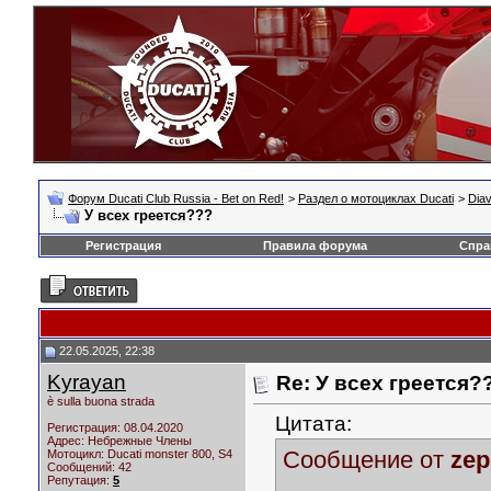
Форум Ducati Club Russia - Bet on Red!
>
Раздел о мотоциклах Ducati
>
Diav
У всех греется???
Регистрация
Правила форума
Спра
22.05.2025, 22:38
Kyrayan
Re: У всех греется?
è sulla buona strada
Цитата:
Регистрация: 08.04.2020
Адрес: Небрежные Члены
Сообщение от
zep
Мотоцикл:
Ducati monster 800, S4
Сообщений: 42
Репутация:
5