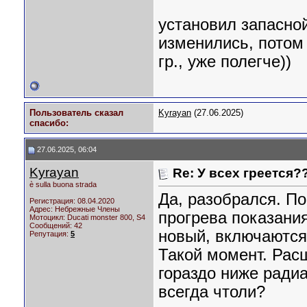
установил запасной
изменились, потом 
гр., уже полегче))
Пользователь сказал
Kyrayan
(27.06.2025)
cпасибо:
27.06.2025, 06:04
Kyrayan
Re: У всех греется?
è sulla buona strada
Да, разобрался. П
Регистрация: 08.04.2020
Адрес: Небрежные Члены
прогрева показани
Мотоцикл:
Ducati monster 800, S4
Сообщений: 42
новый, включаются 
Репутация:
5
Такой момент. Рас
гораздо ниже радиа
всегда чтоли?