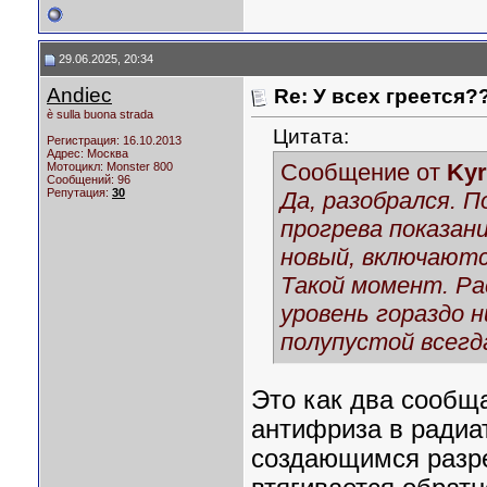
29.06.2025, 20:34
Andiec
Re: У всех греется?
è sulla buona strada
Цитата:
Регистрация: 16.10.2013
Адрес: Москва
Сообщение от
Kyr
Мотоцикл:
Monster 800
Сообщений: 96
Репутация:
30
Да, разобрался. 
прогрева показан
новый, включаются
Такой момент. Ра
уровень гораздо 
полупустой всегд
Это как два сообщ
антифриза в радиа
создающимся разре