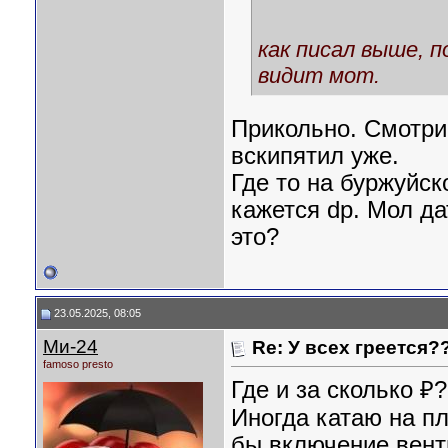
как писал выше, п
видит мот.
Прикольно. Смотриш
вскипятил уже.
Где то на буржуйск
кажется dp. Мол да
это?
23.05.2025, 08:05
Ми-24
Re: У всех греется?
famoso presto
Где и за сколько ₽?
Иногда катаю на п
бы включение вент