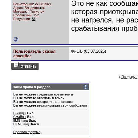
Это не как сообща
Регистрация: 22.08.2021
Адрес: Владивосток
которая приоткрыва
Мотоцикл:
Трукстон
Сообщений: 152
не нагрелся, не ра
Репутация:
83
срабатывания пробк
Пользователь сказал
ФишЪ
(03.07.2025)
cпасибо:
«
Предыдущ
Ваши права в разделе
Вы
не можете
создавать новые темы
Вы
не можете
отвечать в темах
Вы
не можете
прикреплять вложения
Вы
не можете
редактировать свои сообщения
BB коды
Вкл.
Смайлы
Вкл.
[IMG]
код
Вкл.
HTML код
Выкл.
Правила форума