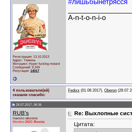
#лишьбынетрясся
________________
A-n-t-o-n-i-o
Регистрация: 13.10.2013
Адрес: Тюмень
Мотоцикл:
Hyper fucking motard
Сообщений: 9,349
Репутация:
14017
4 пользователя(ей)
Fedixx
(01.08.2017),
Oberon
(28.07.2
сказали cпасибо:
28.07.2017, 08:36
RUB's
Re: Выхлопные сист
maestro alluvione
Membro
DOC-Russia
Цитата: