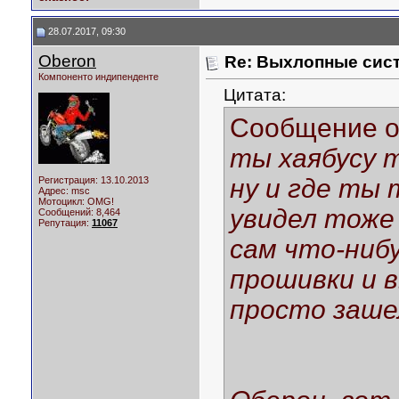
28.07.2017, 09:30
Oberon
Re: Выхлопные сист
Компоненто индипенденте
Цитата:
Сообщение 
ты хаябусу 
ну и где ты 
Регистрация: 13.10.2013
Адрес: msc
Мотоцикл:
OMG!
увидел тоже
Сообщений: 8,464
Репутация:
11067
сам что-ниб
прошивки и 
просто заше