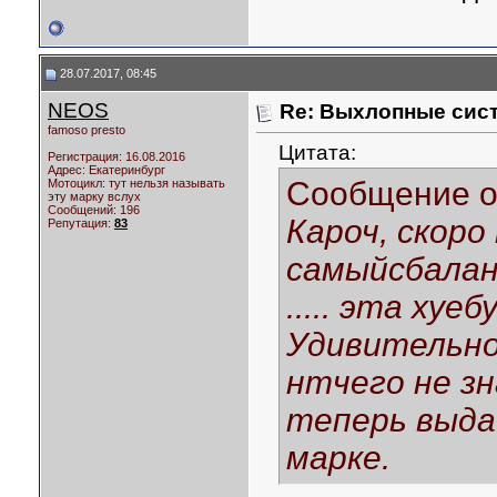
28.07.2017, 08:45
NEOS
Re: Выхлопные сист
famoso presto
Цитата:
Регистрация: 16.08.2016
Адрес: Екатеринбург
Сообщение 
Мотоцикл:
тут нельзя называть
эту марку вслух
Сообщений: 196
Кароч, скоро
Репутация:
83
самыйсбалан
..... эта хуеб
Удивительно
нтчего не зн
теперь выда
марке.