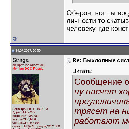
Оберон, вот ты вро
личности то скаты
человеку, где конс
28.07.2017, 08:50
Straga
Re: Выхлопные сист
Конкретное животное!
Membro
DOC-Russia
Цитата:
Сообщение 
ну насчет х
преувеличива
трясет на ни
Регистрация: 11.10.2013
Адрес: Ekb-Msc
Мотоцикл:
M800ie-
работают м
уехалвСПб;MS4-
уехалвСПб;900SS-
сожжен;MS4RT-продан;S2R1000.