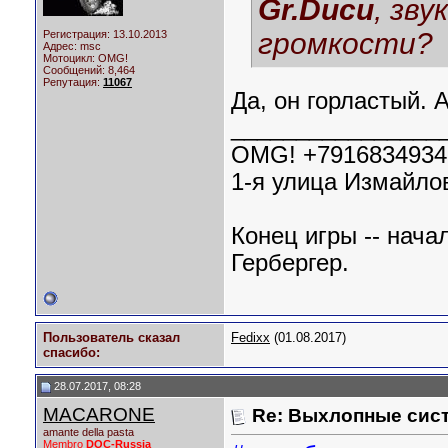
Gr.Ducu
, зв
громкости?
Регистрация: 13.10.2013
Адрес: msc
Мотоцикл:
OMG!
Сообщений: 8,464
Репутация:
11067
Да, он горластый. 
________________
OMG! +7916834934
1-я улица Измайлов
Конец игры -- нача
Гербергер.
Пользователь сказал
Fedixx
(01.08.2017)
cпасибо:
28.07.2017, 08:28
MACARONE
Re: Выхлопные сист
amante della pasta
Membro
DOC-Russia