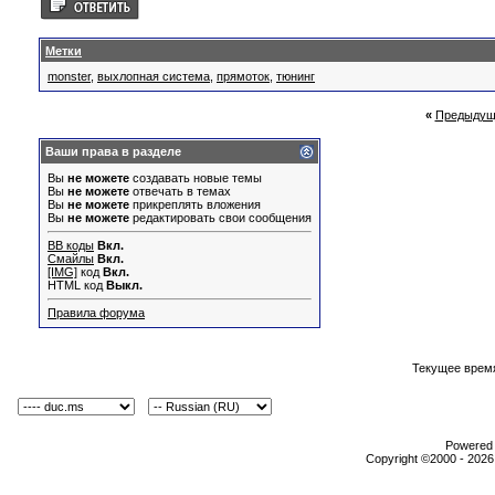
Метки
monster
,
выхлопная система
,
прямоток
,
тюнинг
«
Предыдущ
Ваши права в разделе
Вы
не можете
создавать новые темы
Вы
не можете
отвечать в темах
Вы
не можете
прикреплять вложения
Вы
не можете
редактировать свои сообщения
BB коды
Вкл.
Смайлы
Вкл.
[IMG]
код
Вкл.
HTML код
Выкл.
Правила форума
Текущее врем
Powered b
Copyright ©2000 - 2026,