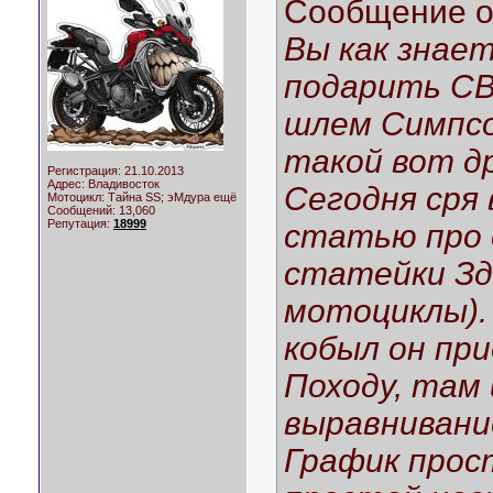
Сообщение 
Вы как знает
подарить CB
шлем Симпсо
такой вот др
Регистрация: 21.10.2013
Адрес: Владивосток
Сегодня сря
Мотоцикл:
Тайна SS; эМдура ещё
Сообщений: 13,060
Репутация:
18999
статью про 
статейки Зд
мотоциклы).
кобыл он пр
Походу, там
выравнивани
График прос