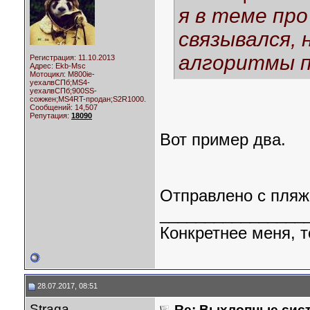
я в теме про
связывался,
алгоритмы 
Регистрация: 11.10.2013
Адрес: Ekb-Msc
Мотоцикл:
M800ie-
уехалвСПб;MS4-
уехалвСПб;900SS-
сожжен;MS4RT-продан;S2R1000.
Сообщений: 14,507
Репутация:
18090
Вот пример два.
Отправлено с пляж
________________
Конкретнее меня, т
28.07.2017, 08:51
Straga
Re: Выхлопные сист