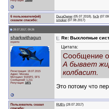
Репутация:
18999
6 пользователя(ей)
DucaOwner
(05.07.2018),
fix3r
(07.09
сказали cпасибо:
smoker
(07.08.2017)
28.07.2017, 09:26
sharkwithagun
Re: Выхлопные сист
esperto
Цитата:
Сообщение 
А бывает жи
колбасит.
Регистрация: 18.07.2015
Адрес: Москва
Мотоцикл:
916SP2, SFS
Сообщений: 1,211
Репутация:
1871
Это потому что пе
Пользователь сказал
RUB's
(28.07.2017)
cпасибо: