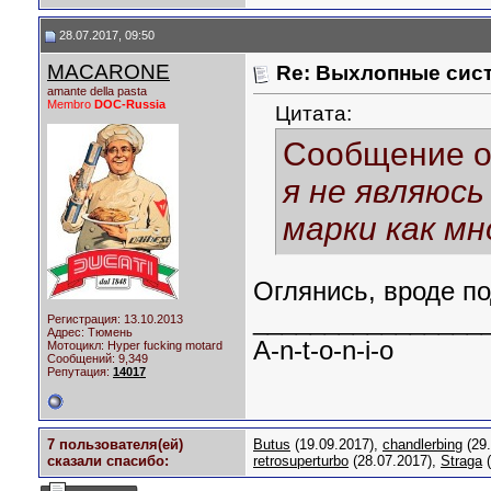
28.07.2017, 09:50
MACARONE
Re: Выхлопные сист
amante della pasta
Membro
DOC-Russia
Цитата:
Сообщение 
я не являюс
марки как м
Оглянись, вроде п
________________
Регистрация: 13.10.2013
Адрес: Тюмень
A-n-t-o-n-i-o
Мотоцикл:
Hyper fucking motard
Сообщений: 9,349
Репутация:
14017
7 пользователя(ей)
Butus
(19.09.2017),
chandlerbing
(29.
сказали cпасибо:
retrosuperturbo
(28.07.2017),
Straga
(