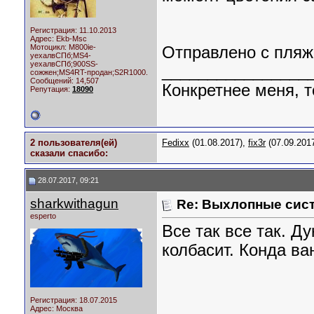
Регистрация: 11.10.2013
Адрес: Ekb-Msc
Мотоцикл:
M800ie-
Отправлено с пляж
уехалвСПб;MS4-
уехалвСПб;900SS-
________________
сожжен;MS4RT-продан;S2R1000.
Сообщений: 14,507
Конкретнее меня, т
Репутация:
18090
2 пользователя(ей)
Fedixx
(01.08.2017),
fix3r
(07.09.201
сказали cпасибо:
28.07.2017, 09:21
sharkwithagun
Re: Выхлопные сист
esperto
Все так все так. Ду
колбасит. Конда ва
Регистрация: 18.07.2015
Адрес: Москва