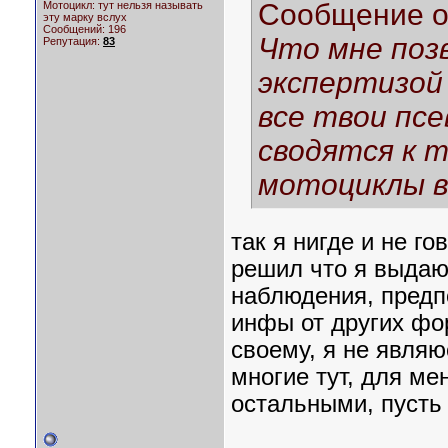
Сообщение 
Мотоцикл:
тут нельзя называть
эту марку вслух
Сообщений: 196
Что мне поз
Репутация:
83
экспертизой
все твои пс
сводятся к т
мотоциклы в
так я нигде и не го
решил что я выдаю 
наблюдения, предп
инфы от других фо
своему, я не явля
многие тут, для ме
остальными, пусть 