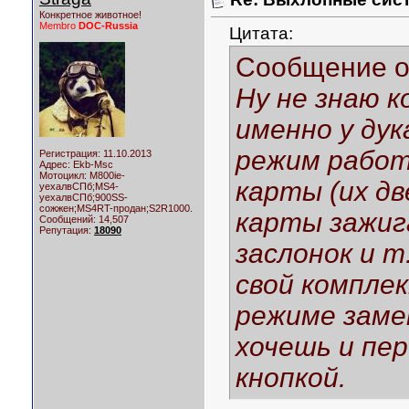
Конкретное животное!
Membro
DOC-Russia
Цитата:
Сообщение 
Ну не знаю 
именно у дук
режим работ
Регистрация: 11.10.2013
Адрес: Ekb-Msc
Мотоцикл:
M800ie-
карты (их две
уехалвСПб;MS4-
уехалвСПб;900SS-
сожжен;MS4RT-продан;S2R1000.
карты зажиг
Сообщений: 14,507
Репутация:
18090
заслонок и т
свой компле
режиме заме
хочешь и пе
кнопкой.