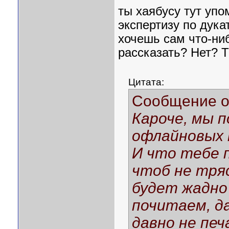
ты хаябусу тут упо
экспертизу по дука
хочешь сам что-ни
рассказать? Нет? Т
Цитата:
Сообщение 
Кароче, мы п
офлайновых 
И что тебе п
чтоб не тряс
будет жадно
почитаем, да
давно не печ