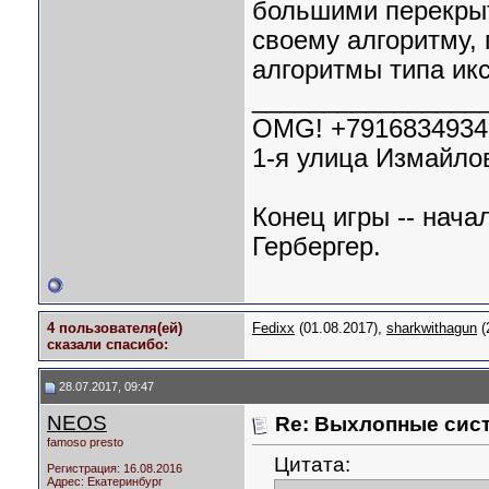
большими перекрыт
своему алгоритму,
алгоритмы типа икс
________________
OMG! +7916834934
1-я улица Измайлов
Конец игры -- нача
Гербергер.
4 пользователя(ей)
Fedixx
(01.08.2017),
sharkwithagun
(
сказали cпасибо:
28.07.2017, 09:47
NEOS
Re: Выхлопные сист
famoso presto
Цитата:
Регистрация: 16.08.2016
Адрес: Екатеринбург