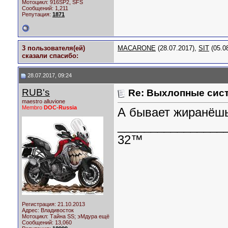
Мотоцикл:
916SP2, SFS
Сообщений: 1,211
Репутация:
1871
3 пользователя(ей)
MACARONE
(28.07.2017),
SIT
(05.0
сказали cпасибо:
28.07.2017, 09:24
RUB's
Re: Выхлопные сист
maestro alluvione
Membro
DOC-Russia
А бывает жиранёшь,
________________
32™
Регистрация: 21.10.2013
Адрес: Владивосток
Мотоцикл:
Тайна SS; эМдура ещё
Сообщений: 13,060