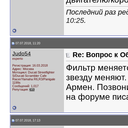
Последний раз ред
10:25
.
07.07.2018, 11:20
Judo54
Re: Вопрос к О
esperto
Фильтр меняетс
Регистрация: 16.03.2018
Адрес: Москва
Мотоцикл:
Ducati Streetfighter
звезду меняют.
S/Ducati Scrambler Cafe
Racer/Yamaha R6,R3/Panigale
1199s
Армен. Позвони
Сообщений: 1,017
Репутация:
610
на форуме пис
07.07.2018, 17:13