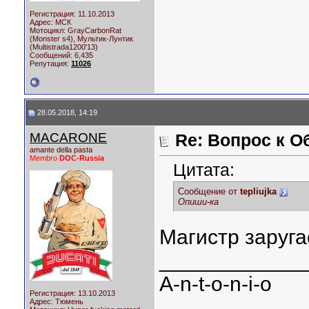
Регистрация: 11.10.2013
Адрес: МСК
Мотоцикл:
GrayCarbonRat
(Monster s4), Мультик-Лунтик
(Multistrada1200'13)
Сообщений: 6,435
Репутация:
11026
28.05.2018, 14:19
MACARONE
Re: Вопрос к О
amante della pasta
Membro
DOC-Russia
Цитата:
Сообщение от
tepliujka
Опиши-ка
Магистр заруга
____________
A-n-t-o-n-i-o
Регистрация: 13.10.2013
Адрес: Тюмень