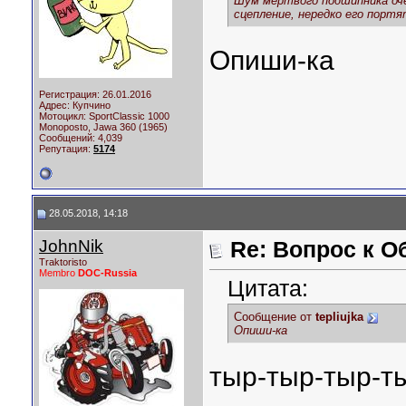
Шум мертвого подшипника оч
сцепление, нередко его портя
Опиши-ка
Регистрация: 26.01.2016
Адрес: Купчино
Мотоцикл:
SportClassic 1000
Monoposto, Jawa 360 (1965)
Сообщений: 4,039
Репутация:
5174
28.05.2018, 14:18
JohnNik
Re: Вопрос к О
Traktoristo
Membro
DOC-Russia
Цитата:
Сообщение от
tepliujka
Опиши-ка
тыр-тыр-тыр-т