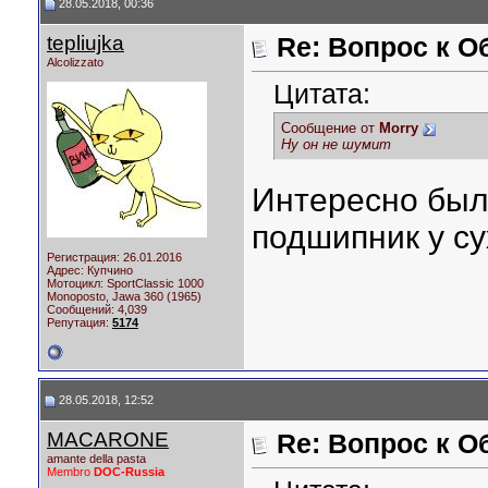
28.05.2018, 00:36
tepliujka
Re: Вопрос к О
Аlcolizzato
Цитата:
Сообщение от
Morry
Ну он не шумит
Интересно был
подшипник у с
Регистрация: 26.01.2016
Адрес: Купчино
Мотоцикл:
SportClassic 1000
Monoposto, Jawa 360 (1965)
Сообщений: 4,039
Репутация:
5174
28.05.2018, 12:52
MACARONE
Re: Вопрос к О
amante della pasta
Membro
DOC-Russia