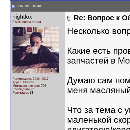
07.07.2018, 09:48
nightfox
Re: Вопрос к О
è sulla buona strada
Несколько вопр
Какие есть пр
запчастей в М
Думаю сам пом
Регистрация: 12.04.2017
Адрес: Москва
Мотоцикл:
monster 796
меня масляный
Сообщений: 61
Репутация:
38
Что за тема с
маленькой скор
двигателю/кор