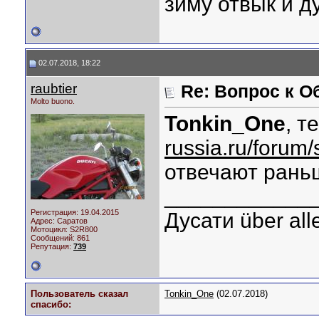
зиму отвык и д
02.07.2018, 18:22
raubtier
Re: Вопрос к О
Molto buono.
Tonkin_One
, т
russia.ru/foru
отвечают раньш
____________
Регистрация: 19.04.2015
Дусати über all
Адрес: Саратов
Мотоцикл:
S2R800
Сообщений: 861
Репутация:
739
Пользователь сказал
Tonkin_One
(02.07.2018)
cпасибо: