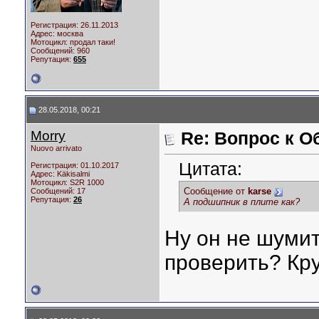
Регистрация: 26.11.2013
Адрес: москва
Мотоцикл:
продал таки!
Сообщений: 960
Репутация:
655
28.05.2018, 00:21
Morry
Re: Вопрос к О
Nuovo arrivato
Цитата:
Регистрация: 01.10.2017
Адрес: Käkisalmi
Мотоцикл:
S2R 1000
Сообщение от
karse
Сообщений: 17
Репутация:
26
А подшипник в плите как?
Ну он не шумит,
проверить? Кру