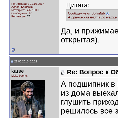
Цитата:
Регистрация: 01.10.2017
Адрес: Käkisalmi
Мотоцикл:
S2R 1000
Сообщение от
JohnNik
Сообщений: 17
Репутация:
26
А прижимная плита по метке
Да, и прижимае
открытая).
27.05.2018, 23:21
karse
Re: Вопрос к О
Molto buono.
А подшипник в 
из дома выехал
глушить приход
решилось все 