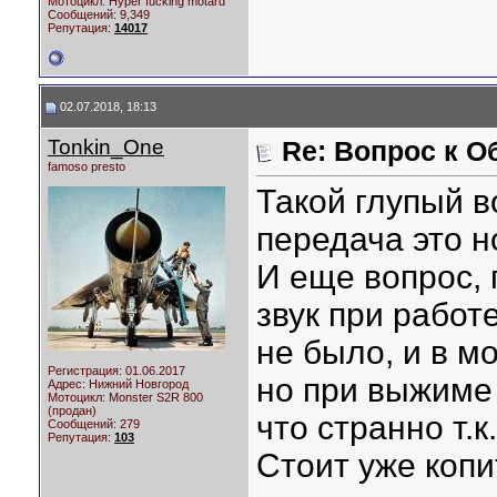
Мотоцикл:
Hyper fucking motard
Сообщений: 9,349
Репутация:
14017
02.07.2018, 18:13
Tonkin_One
Re: Вопрос к О
famoso presto
Такой глупый в
передача это н
И еще вопрос, 
звук при работ
не было, и в м
Регистрация: 01.06.2017
но при выжиме
Адрес: Нижний Новгород
Мотоцикл:
Monster S2R 800
(продан)
что странно т.к
Сообщений: 279
Репутация:
103
Стоит уже копи