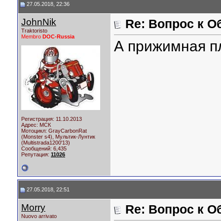
27.05.2018, 22:36
JohnNik
Re: Вопрос к О
Traktoristo
Membro
DOC-Russia
А прижимная п
Регистрация: 11.10.2013
Адрес: МСК
Мотоцикл:
GrayCarbonRat
(Monster s4), Мультик-Лунтик
(Multistrada1200'13)
Сообщений: 6,435
Репутация:
11026
27.05.2018, 22:51
Morry
Re: Вопрос к О
Nuovo arrivato