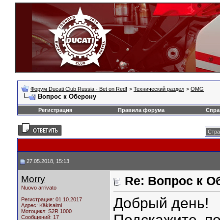
Форум Ducati Club Russia - Bet on Red!
>
Технический раздел
>
OMG
Вопрос к Оберону
Регистрация
Правила форума
Спра
Стра
27.05.2018, 15:13
Morry
Re: Вопрос к О
Nuovo arrivato
Добрый день!
Регистрация: 01.10.2017
Адрес: Käkisalmi
Мотоцикл:
S2R 1000
Подскажите, по
Сообщений: 17