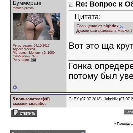
Буммеранг
Re: Вопрос к О
famoso presto
Цитата:
Сообщение от
nightfox
Думаю сам поменять масло. 
Вот это ща крут
Регистрация: 04.10.2017
Адрес: Москва
Мотоцикл:
Monster s2r 1000
____________
Сообщений: 370
Репутация:
498
Гонка опредере
потому был уве
5 пользователя(ей)
GLEX
(07.07.2018),
JohnNik
(07.07.
сказали cпасибо:
Стра
«
Предыдущ