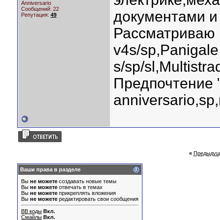
Anniversario
Сообщений: 22
документами и
Репутация:
49
Рассматриваю Mo
v4s/sp,Panigale
s/sp/sl,Multistr
Предпочтение 
anniversario,sp,
«
Предыдущ
Ваши права в разделе
Вы
не можете
создавать новые темы
Вы
не можете
отвечать в темах
Вы
не можете
прикреплять вложения
Вы
не можете
редактировать свои сообщения
BB коды
Вкл.
Смайлы
Вкл.