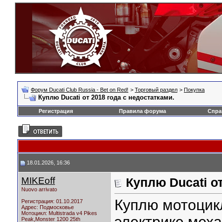
Форум Ducati Club Russia - Bet on Red!
>
Торговый раздел
>
Покупка
Куплю Ducati от 2018 года с недостатками.
Регистрация
Правила форума
Спра
18.01.2026, 16:36
MIKEoff
Куплю Ducati от
Nuovo arrivato
Куплю мотоцикл
Регистрация: 01.10.2017
Адрес: Подмосковье
Мотоцикл:
Multistrada v4 Pikes
электрике,меха
Peak,Monster 1200 25th