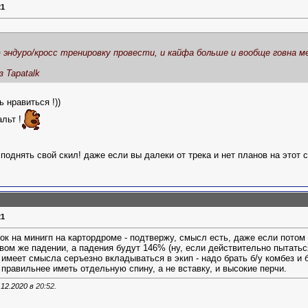
21
ю эндуро/кросс тренировку провести, и кайфа больше и вообще говна 
 Tapatalk
 нравиться !))
льт !
поднять свой скил! даже если вы далеки от трека и нет планов на этот 
21
ок на минигп на картордроме - подтвержу, смысл есть, даже если потом т
вом же падении, а падения будут 146% (ну, если действительно пытатьс
имеет смысла серъезно вкладываться в экип - надо брать б/у комбез и б
, правильнее иметь отдельную спину, а не вставку, и высокие перчи.
.12.2020 в
20:52
.