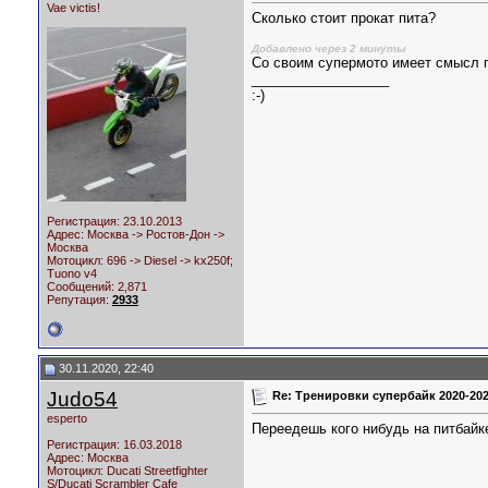
Vae victis!
Сколько стоит прокат пита?
Добавлено через 2 минуты
Со своим супермото имеет смысл 
__________________
:-)
Регистрация: 23.10.2013
Адрес: Москва -> Ростов-Дон ->
Москва
Мотоцикл:
696 -> Diesel -> kx250f;
Tuono v4
Сообщений: 2,871
Репутация:
2933
30.11.2020, 22:40
Judo54
Re: Тренировки супербайк 2020-20
esperto
Переедешь кого нибудь на питбайк
Регистрация: 16.03.2018
Адрес: Москва
Мотоцикл:
Ducati Streetfighter
S/Ducati Scrambler Cafe