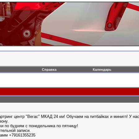
Справка
Календарь
ртринг центр "Вегас" МКАД 24 км! Обучаем на питбайках и минигп! У нас 
зону.
и по будням с понедельника по пятницу!
ительной записи.
рамм +79161355235