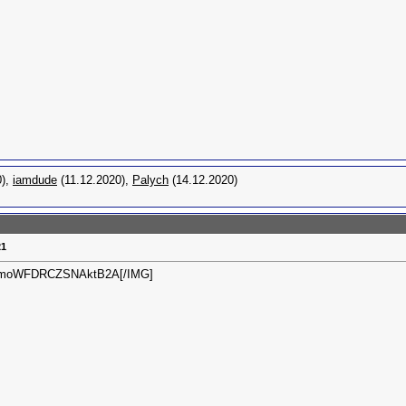
0),
iamdude
(11.12.2020),
Palych
(14.12.2020)
21
y9DxmoWFDRCZSNAktB2A[/IMG]