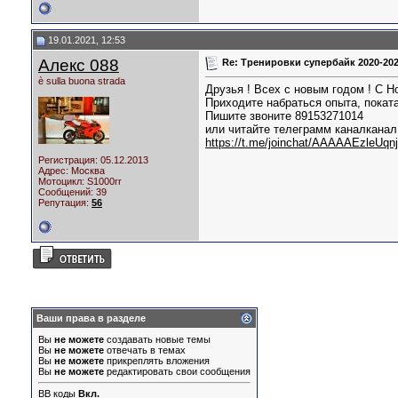
19.01.2021, 12:53
Алекс 088
Re: Тренировки супербайк 2020-20
è sulla buona strada
Друзья ! Всех с новым годом ! С Н
Приходите набраться опыта, поката
Пишите звоните 89153271014
или читайте телеграмм каналканал
https://t.me/joinchat/AAAAAEzleU
Регистрация: 05.12.2013
Адрес: Москва
Мотоцикл:
S1000rr
Сообщений: 39
Репутация:
56
Ваши права в разделе
Вы
не можете
создавать новые темы
Вы
не можете
отвечать в темах
Вы
не можете
прикреплять вложения
Вы
не можете
редактировать свои сообщения
BB коды
Вкл.