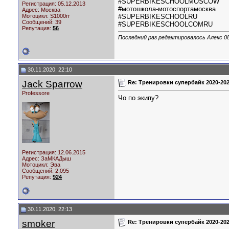
#SUPERBIKESCHOOLMOSCOW
Регистрация: 05.12.2013
#мотошкола-мотоспортамосква
Адрес: Москва
Мотоцикл:
S1000rr
#SUPERBIKESCHOOLRU
Сообщений: 39
#SUPERBIKESCHOOLCOMRU
Репутация:
56
Последний раз редактировалось Алекс 08
30.11.2020, 22:10
Jack Sparrow
Re: Тренировки супербайк 2020-20
Professore
Чо по экипу?
Регистрация: 12.06.2015
Адрес: ЗаМКАДыш
Мотоцикл:
Эва
Сообщений: 2,095
Репутация:
924
30.11.2020, 22:13
smoker
Re: Тренировки супербайк 2020-20