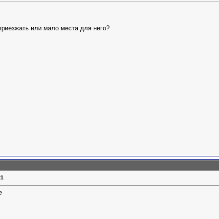
приезжать или мало места для него?
21
е