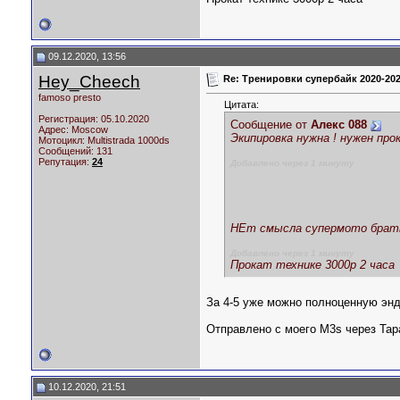
09.12.2020, 13:56
Hey_Cheech
Re: Тренировки супербайк 2020-20
famoso presto
Цитата:
Регистрация: 05.10.2020
Сообщение от
Алекс 088
Адрес: Moscow
Экипировка нужна ! нужен про
Мотоцикл:
Multistrada 1000ds
Сообщений: 131
Репутация:
24
Добавлено через 1 минуту
НЕт смысла супермото брать 
Добавлено через 1 минуту
Прокат технике 3000р 2 часа
За 4-5 уже можно полноценную энд
Отправлено с моего M3s через Tapa
10.12.2020, 21:51