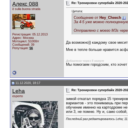
Алекс 088
Re: Тренировки супербайк 2020-20
è sulla buona strada
Цитата:
Сообщение от
Hey_Cheech
За 4-5 уже можно полноценну
Отправлено с моего M3s через
Регистрация: 05.12.2013
Адрес: Москва
Мотоцикл:
S1000rr
Да возможно)) каждому свое месить
Сообщений: 39
Репутация:
56
Мне в тепле больше нравится асфа
Добавлено через 5 минут
Мы помогаем городским, кто хочет 
11.12.2020, 18:17
Leha
Re: Тренировки супербайк 2020-20
esperto
зимой откатал порядка 15 трениров
вариантов - это понимаешь при пер
обучение именно на картодроме не 
или 3, не помню. Ну и, само собой
Последний раз редактировалось Leha; 11