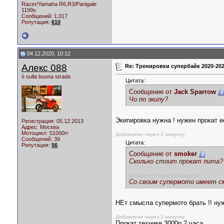
Racer/Yamaha R6,R3/Panigale
1199s
Сообщений: 1,017
Репутация:
610
04.12.2020, 10:12
Алекс 088
Re: Тренировки супербайк 2020-20
è sulla buona strada
Цитата:
Сообщение от
Jack Sparrow
Чо по экипу?
Экипировка нужна ! нужен прокат е
Регистрация: 05.12.2013
Адрес: Москва
Мотоцикл:
S1000rr
Добавлено через 1 минуту
Сообщений: 39
Цитата:
Репутация:
56
Сообщение от
smoker
Сколько стоит прокат пита?
Добавлено через 2 минуты
Со своим супермото имеет с
НЕт смысла супермото брать !! ну
Добавлено через 1 минуту
Прокат технике 3000р 2 часа