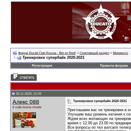
Форум Ducati Club Russia - Bet on Red!
>
Спортивный раздел
>
Минимото
Тренировки супербайк 2020-2021
Регистрация
Правила форума
30.11.2020, 21:43
Алекс 088
Тренировки супербайк 2020-2021
è sulla buona strada
Приглашаем вас на тренировки в ка
Улучшим ваш уровень катания к се
Ждем всех желающих на тренировк
время с 12.00 до 23.00 по предвар
Все вопросы по тел ватсапп телег