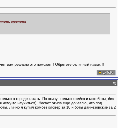
месить красота
счет вам реально это поможет ! Обретете отличный навык !!
#
8
олько в городе катать. По экипу: только комбез и мотоботы, без
я чему-то научиться). Насчет экипа еще добавлю, что под
оты. Лично я купил комбез кловер за 10 и боты дайнезовские за 2