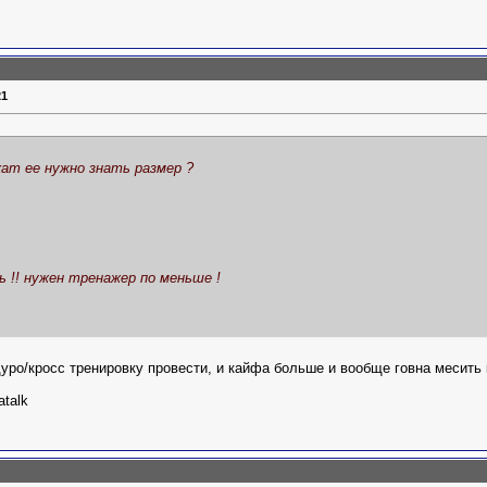
21
кат ее нужно знать размер ?
!! нужен тренажер по меньше !
уро/кросс тренировку провести, и кайфа больше и вообще говна месить 
talk