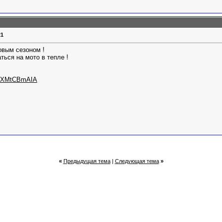
21
овым сезоном !
ться на мото в тепле !
qnjXMtCBmAIA
«
Предыдущая тема
|
Следующая тема
»