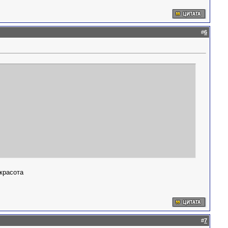
#
6
красота
#
7