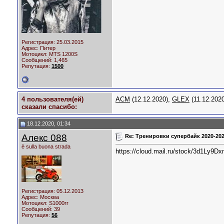
Регистрация: 25.03.2015
Адрес: Питер
Мотоцикл:
MTS 1200S
Сообщений: 1,465
Репутация:
1500
4 пользователя(ей)
ACM
(12.12.2020),
GLEX
(11.12.202
сказали cпасибо:
18.12.2020, 01:34
Алекс 088
Re: Тренировки супербайк 2020-20
è sulla buona strada
https://cloud.mail.ru/stock/3d1L
Регистрация: 05.12.2013
Адрес: Москва
Мотоцикл:
S1000rr
Сообщений: 39
Репутация:
56