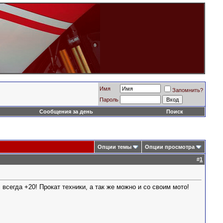
Имя
Запомнить?
Пароль
Сообщения за день
Поиск
Опции темы
Опции просмотра
#
1
всегда +20! Прокат техники, а так же можно и со своим мото!