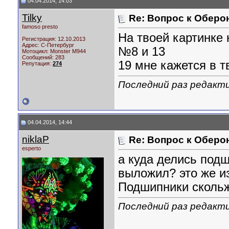
04.04.2014, 14:03
Tilky
Re: Вопрос к Оберо
famoso presto
На твоей картинке 
Регистрация: 12.10.2013
Адрес: С-Петербург
№8 и 13
Мотоцикл:
Monster M944
Сообщений: 283
19 мне кажется в т
Репутация:
274
Последний раз редактир
04.04.2014, 14:44
niklaP
Re: Вопрос к Оберо
esperto
а куда делись подш
выложил? это же из
Подшипники сколь
Последний раз редактир