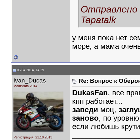
Отправлено и
Tapatalk
у меня пока нет се
море, а мама очень
05.04.2014, 14:29
Ivan_Ducas
Re: Вопрос к Оберо
Modificata 2014
DukasFan
, все пр
кпп работает...
заведи
моц,
загл
заново
, по уровню
если любишь крутит
________________
Регистрация: 21.10.2013