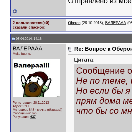
Отправлено из моег
2 пользователя(ей)
Oberon
(26.10.2018),
ВАЛЕРААА
(05
сказали cпасибо:
05.04.2014, 14:16
ВАЛЕРААА
Re: Вопрос к Оберо
Molto buono.
Цитата:
Сообщение 
Не по теме,
Но если бы 
прям дома ме
Регистрация: 20.11.2013
Адрес: СПБ
что бы со мн
Мотоцикл:
848 - мечта сбылась))
Сообщений: 675
Репутация:
637