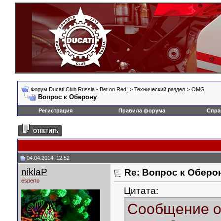
Форум Ducati Club Russia - Bet on Red!
>
Технический раздел
>
OMG
Вопрос к Оберону
Регистрация
Правила форума
Спра
04.04.2014, 12:52
niklaP
Re: Вопрос к Оберо
esperto
Цитата:
Сообщение 