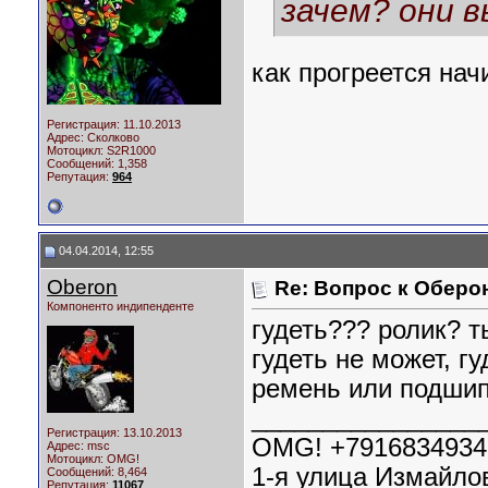
зачем? они 
как прогреется нач
Регистрация: 11.10.2013
Адрес: Сколково
Мотоцикл:
S2R1000
Сообщений: 1,358
Репутация:
964
04.04.2014, 12:55
Oberon
Re: Вопрос к Оберо
Компоненто индипенденте
гудеть??? ролик? т
гудеть не может, г
ремень или подшип
________________
Регистрация: 13.10.2013
OMG! +7916834934
Адрес: msc
Мотоцикл:
OMG!
1-я улица Измайлов
Сообщений: 8,464
Репутация:
11067