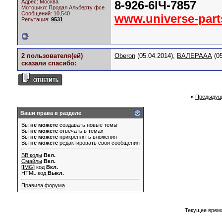
Адрес: Москва
8-926-6IЧ-7857
Мотоцикл:
Продал Альберту фсе
Сообщений: 10,540
www.universe-part
Репутация:
9531
2 пользователя(ей)
Oberon
(05.04.2014),
ВАЛЕРААА
(05
сказали cпасибо:
«
Предыдущ
Ваши права в разделе
Вы
не можете
создавать новые темы
Вы
не можете
отвечать в темах
Вы
не можете
прикреплять вложения
Вы
не можете
редактировать свои сообщения
BB коды
Вкл.
Смайлы
Вкл.
[IMG]
код
Вкл.
HTML код
Выкл.
Правила форума
Текущее врем