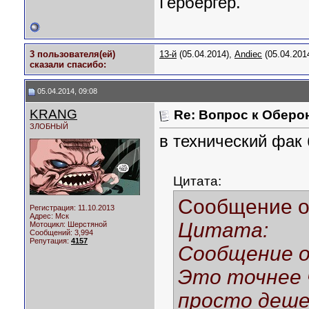
Гербергер.
3 пользователя(ей)
13-й
(05.04.2014),
Andiec
(05.04.201
сказали cпасибо:
05.04.2014, 09:08
KRANG
Re: Вопрос к Оберо
ЗЛОБНЫЙ
в технический фак 
Цитата:
Сообщение 
Регистрация: 11.10.2013
Адрес: Мск
Цитата:
Мотоцикл:
Шерстяной
Сообщений: 3,994
Репутация:
4157
Сообщение о
Это точнее 
просто деше