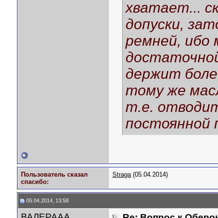
хватает... 
допуски, за
ремней, ибо 
достаточной
держит более
тому же мас
т.е. отводи
постоянной п
Пользователь сказал
Straga
(05.04.2014)
cпасибо:
05.04.2014, 13:58
ВАЛЕРААА
Re: Вопрос к Оберо