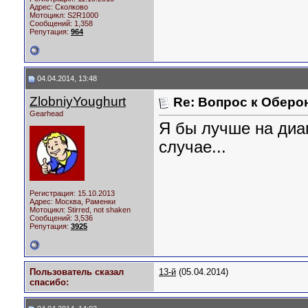
Адрес: Сколково
Мотоцикл:
S2R1000
Сообщений: 1,358
Репутация:
964
04.04.2014, 13:48
ZlobniyYoughurt
Re: Вопрос к Оберо
Gearhead
Я бы лучше на диа
случае...
Регистрация: 15.10.2013
Адрес: Москва, Раменки
Мотоцикл:
Stirred, not shaken
Сообщений: 3,536
Репутация:
3925
Пользователь сказал
13-й
(05.04.2014)
cпасибо: