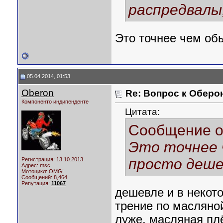
распредвалы
Это точнее чем об
05.04.2014, 01:53
Oberon
Re: Вопрос к Оберо
Компоненто индипенденте
Цитата:
Сообщение 
Это точнее 
просто деше
Регистрация: 13.10.2013
Адрес: msc
Мотоцикл:
OMG!
Сообщений: 8,464
Репутация:
11067
дешевле и в некот
трение по масляно
луже, масляная пл