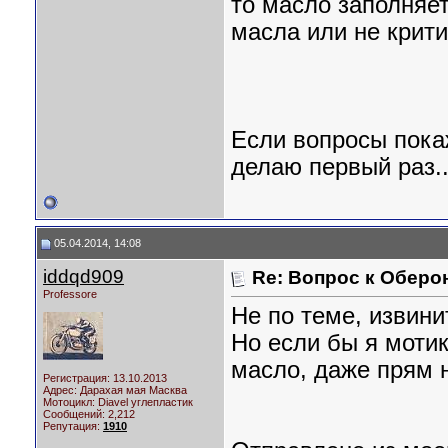
то масло заполняет
масла или не крит
Если вопросы пока
делаю первый раз..
05.04.2014, 14:08
iddqd909
Re: Вопрос к Оберо
Professore
Не по теме, извини
Но если бы я моти
масло, даже прям н
Регистрация: 13.10.2013
Адрес: Дарахая мая Масква
Мотоцикл:
Diavel углепластик
Сообщений: 2,212
Репутация:
1910