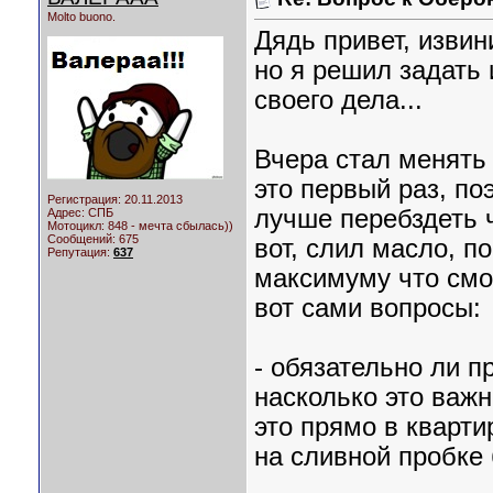
Molto buono.
Дядь привет, извин
но я решил задать
своего дела...
Вчера стал менять
это первый раз, по
Регистрация: 20.11.2013
лучше перебздеть ч
Адрес: СПБ
Мотоцикл:
848 - мечта сбылась))
Сообщений: 675
вот, слил масло, п
Репутация:
637
максимуму что смог
вот сами вопросы:
- обязательно ли п
насколько это важн
это прямо в кварти
на сливной пробке 