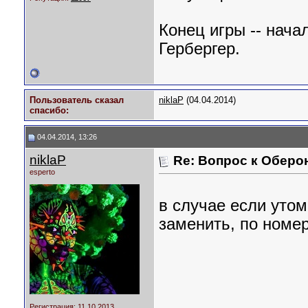
Конец игры -- нача
Гербергер.
Пользователь сказал
niklaP
(04.04.2014)
cпасибо:
04.04.2014, 13:26
niklaP
Re: Вопрос к Оберо
esperto
в случае если уто
заменить, по номе
Регистрация: 11.10.2013