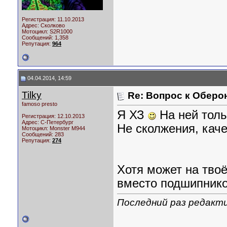
Регистрация: 11.10.2013
Адрес: Сколково
Мотоцикл:
S2R1000
Сообщений: 1,358
Репутация:
964
04.04.2014, 14:59
Tilky
Re: Вопрос к Оберо
famoso presto
Я ХЗ
На ней толь
Регистрация: 12.10.2013
Адрес: С-Петербург
Не сколжения, кач
Мотоцикл:
Monster M944
Сообщений: 283
Репутация:
274
Хотя может на тво
вместо подшипников
Последний раз редактир