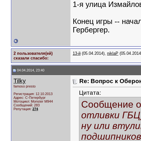
1-я улица Измайлов
Конец игры -- нача
Гербергер.
2 пользователя(ей)
13-й
(05.04.2014),
niklaP
(05.04.2014
сказали cпасибо:
04.04.2014, 23:40
Tilky
Re: Вопрос к Оберо
famoso presto
Цитата:
Регистрация: 12.10.2013
Адрес: С-Петербург
Сообщение 
Мотоцикл:
Monster M944
Сообщений: 283
Репутация:
274
отливки ГБЦ
ну или втул
подшипников