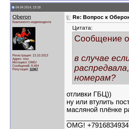
04.04.2014, 23:18
Oberon
Re: Вопрос к Оберо
Компоненто индипенденте
Цитата:
Сообщение 
в случае ес
Регистрация: 13.10.2013
Адрес: msc
Мотоцикл:
OMG!
распредвала,
Сообщений: 8,464
Репутация:
11067
номерам?
отливки ГБЦ))
ну или втулить пос
масляной плёнке р
________________
OMG! +7916834934