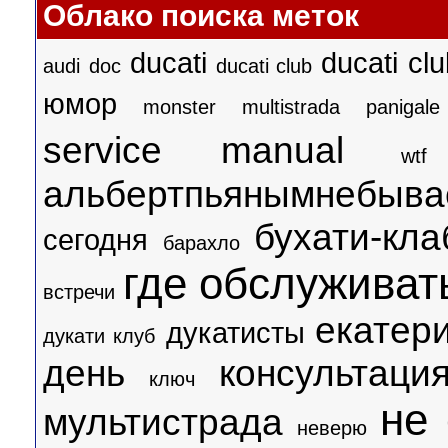
Облако поиска меток
ducati
ducati clu
audi
doc
ducati club
юмор
monster
multistrada
panigale
service manual
wtf
альбертпьянымнебыва
бухати-кл
сегодня
барахло
где обслуживат
встречи
екатер
дукатисты
дукати клуб
день
консультаци
ключ
не 
мультистрада
неверю