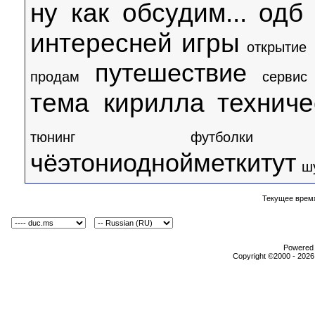
ну как обсудим...
одб
интересней игры
открытие
путешествие
продам
сервис
тема кирилла
технич
тюнинг
футболки
чёэтониоднойметкитут
ш
Текущее врем
Powered b
Copyright ©2000 - 2026,