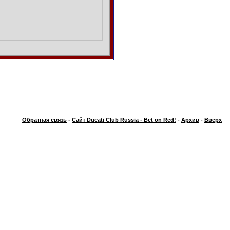
Обратная связь
-
Сайт Ducati Club Russia - Bet on Red!
-
Архив
-
Вверх