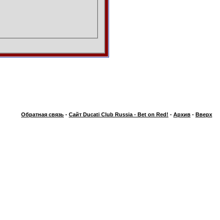
Обратная связь
-
Сайт Ducati Club Russia - Bet on Red!
-
Архив
-
Вверх