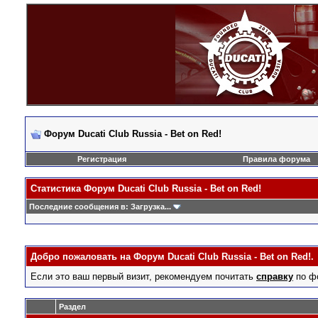
Форум Ducati Club Russia - Bet on Red!
Регистрация
Правила форума
Статистика Форум Ducati Club Russia - Bet on Red!
Последние сообщения в:
Загрузка...
Добро пожаловать на Форум Ducati Club Russia - Bet on Red!.
Если это ваш первый визит, рекомендуем почитать
справку
по ф
Раздел