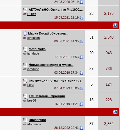
24.03.2026
03:19
АКТУАЛЬНО. Оживляю Мts1000....
28
2,179
от
RUB's
18.09.2021
12:19
Марка Ducati обновила...
31
2,340
от
evolution
09.06.2021
14:35
MotoRRika
20
943
от
iamdude
17.06.2021
17:53
Новая экспозиция в музее...
37
736
от
iamdude
03.06.2019
17:34
инструкции по эксплуатации rus
5
124
от
Leha
07.04.2023
15:05
ТОР Италия - Франция
15
228
от
bee36
16.01.2019
11:21
Ducati win!
37
3,362
от
atomynos
26.12.2022
22:41