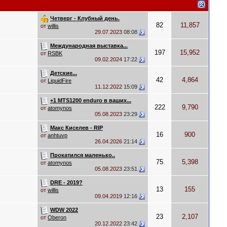
Четверг - Клубный день.
82
11,857
от
willis
29.07.2023
08:08
Международная выставка...
197
15,952
от
RSBK
09.02.2024
17:22
Детские...
42
4,864
от
LiquidFire
11.12.2022
15:09
+1 MTS1200 enduro в ваших...
222
9,790
от
atomynos
05.08.2023
23:29
Макс Киселев - RIP
16
900
от
anhtuvp
26.04.2026
21:14
Прокатился маленько..
75
5,398
от
atomynos
05.08.2023
23:51
DRE - 2019?
13
155
от
willis
09.04.2019
12:16
WDW 2022
23
2,107
от
Oberon
20.12.2022
23:42