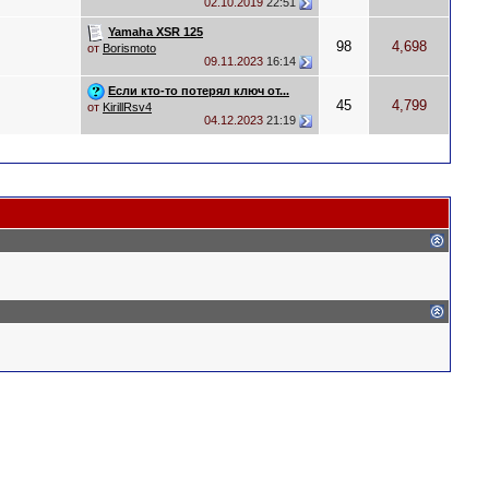
02.10.2019
22:51
Yamaha XSR 125
98
4,698
от
Borismoto
09.11.2023
16:14
Если кто-то потерял ключ от...
45
4,799
от
KirillRsv4
04.12.2023
21:19