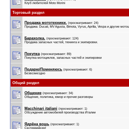
Клуб любителей Moto Morini
Торговый раздел
Продажа мототехники.
(просматривают: 24)
Продажа: Ducati, MV Agusta, Bimota, Vyrus, Aprilia, Vespa и другие мото
Барахолка.
(просматривают: 124)
Продажа запасных частей, тюнинга и экипировки.
Покупка
(просматривают: 89)
Покупка мотоциклов, запасных частей и экипировки
Подарю/Поменяюсь
(просматривают: 6)
Безвозмездно
Общий раздел
Общение
(просматривают: 34)
Общение, политика, юмор и прочие разговоры
Macchinari italiani
(просматривают: 1)
Обсуждение автомобилей производства Италии
Ядрёна вошь
(просматривают: 1)
Скутеррейсер!