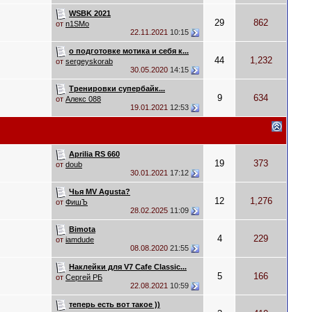
WSBK 2021
29
862
от
n1SMo
22.11.2021
10:15
о подготовке мотика и себя к...
44
1,232
от
sergeyskorab
30.05.2020
14:15
Тренировки супербайк...
9
634
от
Алекс 088
19.01.2021
12:53
Aprilia RS 660
19
373
от
doub
30.01.2021
17:12
Чья MV Agusta?
12
1,276
от
ФишЪ
28.02.2025
11:09
Bimota
4
229
от
iamdude
08.08.2020
21:55
Наклейки для V7 Cafe Classic...
5
166
от
Сергей РБ
22.08.2021
10:59
теперь есть вот такое ))