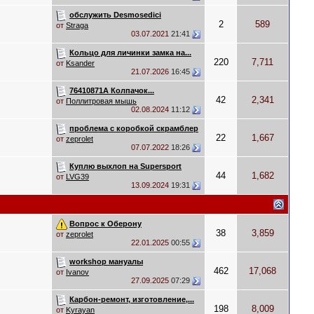
обслужить Desmosedici
2
589
от
Straga
03.07.2021
21:41
Кольцо для личинки замка на...
220
7,711
от
Ksander
21.07.2026
16:45
76410871A Колпачок...
42
2,341
от
Поллитровая мышь
02.08.2024
11:12
проблема с коробкой скрамблер
22
1,667
от
zeprolet
07.07.2022
18:26
Куплю выхлоп на Supersport
44
1,682
от
LVG39
13.09.2024
19:31
Вопрос к Оберону
38
3,859
от
zeprolet
22.01.2025
00:55
workshop мануалы
462
17,068
от
Ivanov
27.09.2025
07:29
Карбон-ремонт, изготовление,...
198
8,009
от
Kyrayan