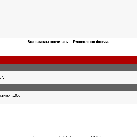
Все разделы прочитаны
Руководство форума
57.
стники: 1,958