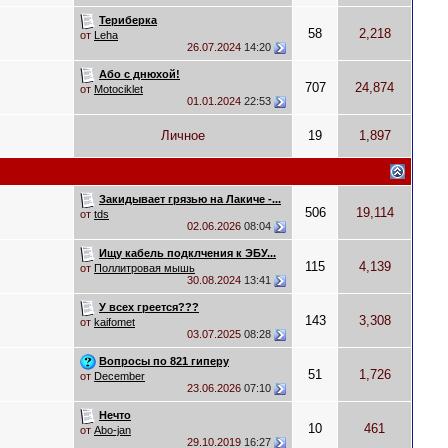
Териберка
58
2,218
от
Leha
26.07.2024
14:20
Або с днюхой!
707
24,874
от
Motociklet
01.01.2024
22:53
Личное
19
1,897
Закидывает грязью на Лакиче -...
506
19,114
от
tds
02.06.2026
08:04
Ищу кабель подклчения к ЭБУ...
115
4,139
от
Поллитровая мышь
30.08.2024
13:41
У всех греется???
143
3,308
от
kaifomet
03.07.2025
08:28
Вопросы по 821 гиперу
51
1,726
от
December
23.06.2026
07:10
Нечто
10
461
от
Abo-jan
29.10.2019
16:27