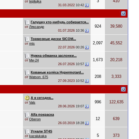
3
410
от
tepliujka
31.03.2022
10:42
Галушку кто-нибудь собирается...
924
39,580
от
Ляксандр
01.07.2026
10:36
Тормозные диски SICOM...
2,097
45,552
от
mts
22.07.2026
00:26
Нужна обманка заслонки...
1,673
20,218
от
Ми-24
26.07.2026
10:57
Кованые колёса Hypermotard...
208
3,333
от
Watson_675
27.09.2023
10:52
А я сегодня...
996
122,635
от
Vals
28.06.2026
19:07
Alfa покраска
12
639
от
Oberon
26.03.2019
18:28
Угнали ST4S
5
373
от
kazalukaka