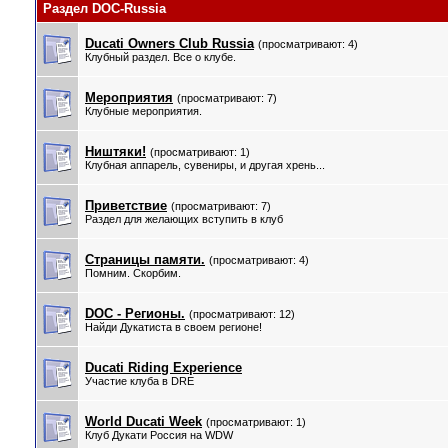
Раздел DOC-Russia
Ducati Owners Club Russia
(просматривают: 4)
Клубный раздел. Все о клубе.
Мероприятия
(просматривают: 7)
Клубные мероприятия.
Ништяки!
(просматривают: 1)
Клубная аппарель, сувениры, и другая хрень...
Приветствие
(просматривают: 7)
Раздел для желающих вступить в клуб
Страницы памяти.
(просматривают: 4)
Помним. Скорбим.
DOC - Регионы.
(просматривают: 12)
Найди Дукатиста в своем регионе!
Ducati Riding Experience
Участие клуба в DRE
World Ducati Week
(просматривают: 1)
Клуб Дукати Россия на WDW