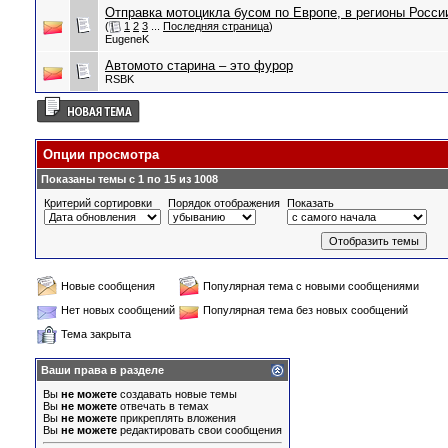
Отправка мотоцикла бусом по Европе, в регионы России
(
1
2
3
...
Последняя страница
)
EugeneK
Автомото старина – это фурор
RSBK
Опции просмотра
Показаны темы с 1 по 15 из 1008
Критерий сортировки
Порядок отображения
Показать
Новые сообщения
Популярная тема с новыми сообщениями
Нет новых сообщений
Популярная тема без новых сообщений
Тема закрыта
Ваши права в разделе
Вы
не можете
создавать новые темы
Вы
не можете
отвечать в темах
Вы
не можете
прикреплять вложения
Вы
не можете
редактировать свои сообщения