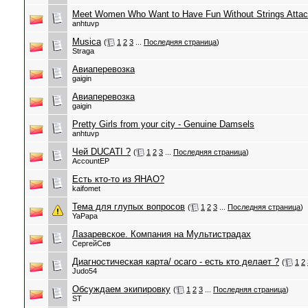
Meet Women Who Want to Have Fun Without Strings Attac
anhtuvp
Musica
(
1
2
3
...
Последняя страница
)
Straga
Авиаперевозка
gaigin
Авиаперевозка
gaigin
Pretty Girls from your city - Genuine Damsels
anhtuvp
Чей DUCATI ?
(
1
2
3
...
Последняя страница
)
AccountEP
Есть кто-то из ЯНАО?
kaifomet
Тема для глупых вопросов
(
1
2
3
...
Последняя страница
)
YaPapa
Лазаревское. Компания на Мультистрадах
СергейСев
Диагностическая карта/ осаго - есть кто делает ?
(
1
2
Judo54
Обсуждаем экипировку
(
1
2
3
...
Последняя страница
)
ST