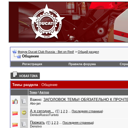
Форум Ducati Club Russia - Bet on Red!
>
Общий раздел
Общение
Регистрация
Правила форума
Спра
Темы раздела
: Общение
Тема
/
Автор
Важно:
ЗАГОЛОВОК ТЕМЫ! ОБЯЗАТЕЛЬНО К ПРОЧТ
Abo-jan
А я сегодня...
(
1
2
3
...
Последняя страница
)
DenisoRussoTuristo
Поржать
(
1
2
3
...
Последняя страница
)
Denstvo