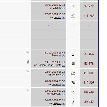
05.09.2015
17:13
3
34,972
от
Zlische
17.06.2015
15:20
67
111,765
от
duccio
-
-
-
-
-
-
-
-
-
31.12.2014
13:45
2
37,464
от
Motocat
14.07.2014
17:11
18
53,578
от
DenisoRussoTuristo
02.04.2014
16:24
82
115,096
от
JohnNik
28.02.2014
23:57
78
112,203
от
JohnNik
12.02.2014
00:25
31
89,749
от
Мариачи
10.02.2014
23:21
8
39,442
от
givijahn