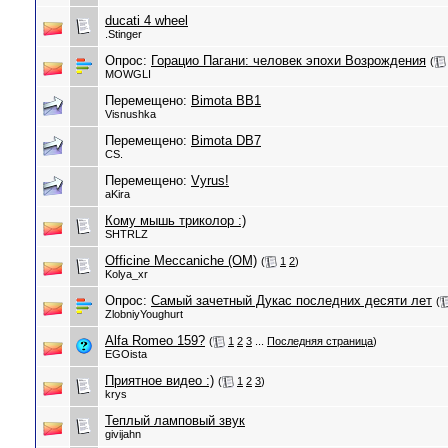
ducati 4 wheel
.Stinger
Опрос:
Горацио Пагани: человек эпохи Возрождения
(
MOWGLI
Перемещено:
Bimota BB1
Visnushka
Перемещено:
Bimota DB7
CS.
Перемещено:
Vyrus!
aKira
Кому мышь триколор :)
SHTRLZ
Officine Meccaniche (ОМ)
(
1
2
)
Kolya_xr
Опрос:
Самый зачетный Дукас последних десяти лет
(
ZlobniyYoughurt
Alfa Romeo 159?
(
1
2
3
...
Последняя страница
)
EGOista
Приятное видео :)
(
1
2
3
)
krys
Теплый ламповый звук
givijahn