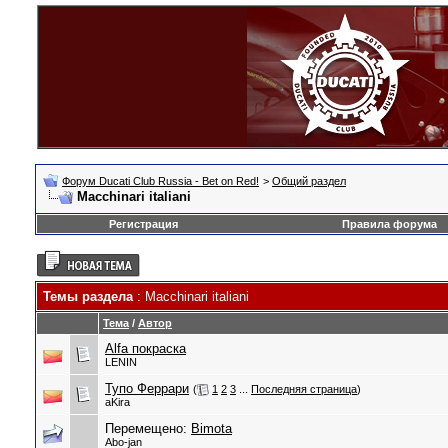
Форум Ducati Club Russia - Bet on Red!
>
Общий раздел
Macchinari italiani
Регистрация
Правила форума
Темы раздела
: Macchinari italiani
Тема
/
Автор
Alfa покраска
LENIN
Тупо Феррари
(
1
2
3
...
Последняя страница
)
aKira
Перемещено:
Bimota
Abo-jan