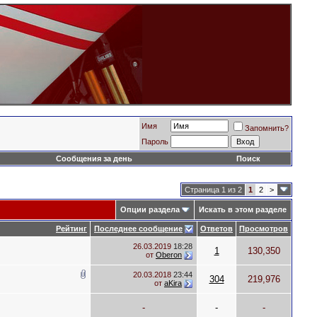
Имя
Запомнить?
Пароль
Сообщения за день
Поиск
Страница 1 из 2
1
2
>
Опции раздела
Искать в этом разделе
Рейтинг
Последнее сообщение
Ответов
Просмотров
26.03.2019
18:28
1
130,350
от
Oberon
20.03.2018
23:44
304
219,976
от
aKira
-
-
-