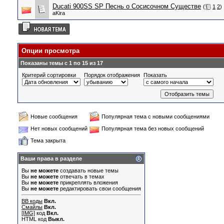
Ducati 900SS SP Песнь о Сосисочном Существе
(
1
2
)
aKira
Опции просмотра
Показаны темы с 1 по 15 из 17
Критерий сортировки
Порядок отображения
Показать
Новые сообщения
Популярная тема с новыми сообщениями
Нет новых сообщений
Популярная тема без новых сообщений
Тема закрыта
Ваши права в разделе
Вы
не можете
создавать новые темы
Вы
не можете
отвечать в темах
Вы
не можете
прикреплять вложения
Вы
не можете
редактировать свои сообщения
BB коды
Вкл.
Смайлы
Вкл.
[IMG]
код
Вкл.
HTML код
Выкл.