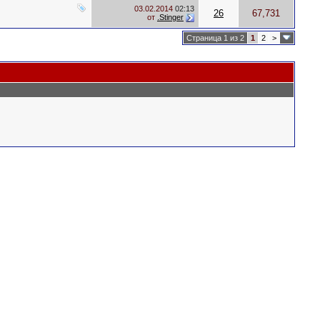
03.02.2014
02:13
26
67,731
от
.Stinger
Страница 1 из 2
1
2
>